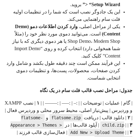
> “Setup Wizard”
بروید.
این یک جادوگر نصب است که شما را در تنظیمات اولیه
فلت سام راهنمایی می‌کند.
یکی از مراحل اصلی،
وارد کردن اطلاعات دمو (Demo
Content)
است. می‌توانید دموی مورد نظر خود را (مثلاً
Shop Demo، Modern Shop یا هر دموی دیگری که با نیاز
شما همخوانی دارد) انتخاب کرده و روی “Import Demo
Content” کلیک کنید.
این فرآیند ممکن است چند دقیقه طول بکشد و شامل وارد
کردن صفحات، محصولات، پست‌ها، و تنظیمات دموی
انتخابی شماست.
جدول: مراحل نصب قالب فلت سام در یک نگاه
| گام | عملیات | توضیحات | | :– | :—– | :——– | |
۱
| نصب XAMPP
و وردپرس | پیش‌نیاز اصلی، محیط سرور محلی و وردپرس فعال |
|
۲
| دانلود قالب | دریافت
و
flatsome-
flatsome.zip
۳
| |
| آپلود قالب‌ها | در
Appearance > Themes >
child.zip
۴
| |
| فعال‌سازی قالب فرزند |
Add New > Upload Theme