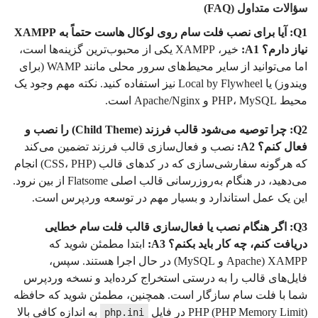
سؤالات متداول (FAQ)
Q1: آیا برای نصب فلت سام روی لوکال هاست حتماً به XAMPP
نیاز دارم؟
A1:
خیر، XAMPP یکی از محبوب‌ترین گزینه‌ها است،
اما می‌توانید از سایر محیط‌های سرور محلی مانند WAMP (برای
ویندوز) یا Local by Flywheel نیز استفاده کنید. نکته مهم وجود یک
محیط PHP، MySQL و Apache/Nginx است.
Q2: چرا توصیه می‌شود قالب فرزند (Child Theme) را نصب و
فعال کنم؟
A2:
نصب و فعال‌سازی قالب فرزند تضمین می‌کند
که هرگونه سفارشی‌سازی که در کدهای قالب (CSS، PHP) انجام
می‌دهید، در هنگام به‌روزرسانی قالب اصلی Flatsome از بین نرود.
این یک عمل استاندارد و بسیار مهم در توسعه وردپرس است.
Q3: اگر هنگام نصب یا فعال‌سازی قالب فلت سام خطایی
دریافت کنم، چه کار باید بکنم؟
A3:
ابتدا مطمئن شوید که
XAMPP (Apache و MySQL) در حال اجرا هستند. سپس،
فایل‌های قالب را به درستی استخراج کرده‌اید و نسخه وردپرس
شما با فلت سام سازگار است. همچنین، مطمئن شوید که حافظه
PHP (PHP Memory Limit) در فایل
به اندازه کافی بالا
php.ini