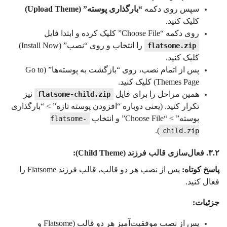
سپس روی دکمه
“بارگذاری پوسته” (Upload Theme)
کلیک کنید.
روی دکمه “Choose File” کلیک کرده و ابتدا فایل
را انتخاب و روی “نصب” (Install Now)
flatsome.zip
کلیک کنید.
پس از اتمام نصب، روی “بازگشت به پوسته‌ها” (Go to
Themes Page) کلیک کنید.
همین مراحل را برای فایل
نیز
flatsome-child.zip
تکرار کنید. (یعنی دوباره “افزودن پوسته تازه” > “بارگذاری
پوسته” > “Choose File” و انتخاب
flatsome-
).
child.zip
۳.۲. فعال‌سازی قالب فرزند (Child Theme):
پاسخ کوتاه:
پس از نصب هر دو قالب، قالب فرزند Flatsome را
فعال کنید.
جزئیات:
پس از نصب موفقیت‌آمیز هر دو قالب (Flatsome و