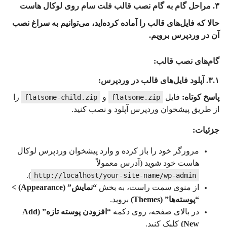
۳. مراحل گام به گام نصب قالب فلت سام روی لوکال هاست
حالا که فایل‌های قالب را آماده کرده‌اید، می‌توانیم به سراغ نصب
آن در وردپرس برویم.
گام‌های نصب قالب:
۳.۱. آپلود فایل‌های قالب در وردپرس:
پاسخ کوتاه:
فایل
و
را
flatsome-child.zip
flatsome.zip
از طریق پیشخوان وردپرس آپلود و نصب کنید.
جزئیات:
مرورگر خود را باز کرده و وارد پیشخوان وردپرس لوکال
هاست خود شوید (آدرس معمولاً
).
http://localhost/your-site-name/wp-admin
از منوی سمت راست، به بخش
“نمایش” (Appearance) >
“پوسته‌ها” (Themes)
بروید.
در بالای صفحه، روی دکمه
“افزودن پوسته تازه” (Add
New)
کلیک کنید.