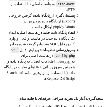
به هاست اصلی (با استفاده از
site-name
FTP).
پشتیبان‌گیری از پایگاه داده:
گرفتن خروجی
(Export) از پایگاه داده وردپرس در
phpMyAdmin لوکال هاست.
ایجاد پایگاه داده جدید در هاست اصلی:
ایجاد
یک پایگاه داده جدید در هاست واقعی و وارد
کردن فایل SQL پشتیبان گرفته شده به آن.
به‌روزرسانی تنظیمات:
ویرایش فایل
wp-
در هاست اصلی برای
config.php
به‌روزرسانی اطلاعات اتصال به پایگاه داده و
همچنین به‌روزرسانی URLهای سایت در پایگاه
داده (با استفاده از ابزارهایی مانند Search and
Replace DB Script).
نتیجه‌گیری: آغاز یک تجربه طراحی حرفه‌ای با فلت سام
نصب قالب فلت سام روی لوکال هاست
، اولین گام و یک