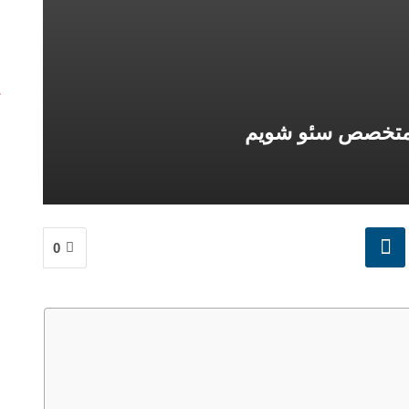
 متخصص سئو شویم
0