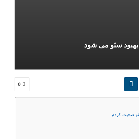
هبود سئو می شود
0
سئو صحبت کردم