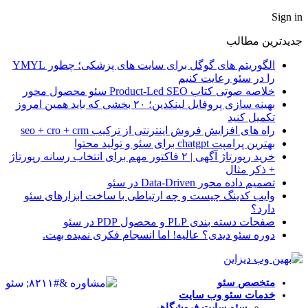
Sign in
جدیدترین مطالب
الگوریتم های گوگل برای سایت های پزشکی؛ چطور YMYL
را در سئو رعایت کنیم
خلاصه صوتی کتاب Product-Led SEO سئو محصول‌ محور
بهینه سازی پروفایل لینکدین؛ ۲۰ بخشی که باید همین امروز
تکمیل کنید
راه های افزایش فروش اینترنتی از ترکیب seo + cro + crm
بهترین پرامپت chatgpt برای سئو و تولید محتوا
خرید رپورتاژ آگهی | ۲ فاکتور مهم برای انتخاب رسانه رپورتاژ
+ ذکر مثال
تصمیم داده محور Data-Driven در سئو
وایب کدینگ چیست و چه ارتباطی با ساخت ابزارهای سئو
دارد؟
صفحات دسته بندی PLP و محصول PDP در سئو
دوره سئو دیدی؟ عالیه! اما انسجام فکری نمیده بهت.
متخصص سئو
خدمات سئو وب سایت
سئو سایت فروشگاهی