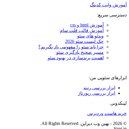
آموزش وایب کدینگ
دسترسی سریع:
آموزش html و css
آموزش قالب فلت سام
ویدئو های سئو
چک لیست سئو 2026
چرا باید سئو را مفهومی یاد بگیریم؟
مسیر صحیح یادگیری سئو
اهمیت برندسازی در بهبود سئو
ابزارهای سئویی من:
ابزار بررسی رتبه
ابزار بررسی رپورتاژ
لینکدونی
خرید هاست وردپرس
© 2026 - بهین وب دیزاین. All Rights Reserved.
Sign in