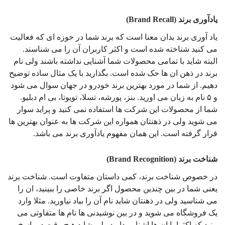
یادآوری برند (Brand Recall)
یاد آوری برند بدان معنا است که برند شما در حوزه ای که فعالیت
می کنید شناخته شده است و اکثر کاربران آن را می شناسند.
البته شاید با تمامی محصولات شما آشنایی نداشته باشند ولی نام
برند در ذهن ان ها حک شده است. بگذارید با یک مثال ساده توضیح
دهیم. از شما در مورد بهترین برند خودرو در جهان سوال می شود
و ۵ نام به زبان می اورید. بنز، پورشه، تسلا، تویوتا، بی ام دبلیو.
شما از محصولات این شرکت ها استفاده نمی کنید و پراید سوار
می شوید ولی در ذهنتان همواره این شرکت ها به عنوان بهترین ها
قرار گرفته است. این همان مفهوم یادآوری برند می باشد.
شناخت برند (Brand Recognition)
در خصوص شناخت برند، کمی داستان متفاوت است. شناخت برند
یعنی شما در بین چندین محصول اگر برند خاصی را ببینید، ان را
می شناسید ولی در ذهنتان شاید نام آن را بیاد نیاورید. مثلا وارد
یک فروشگاه می شوید و در بین نوشیدنی ها نام ها متفاوتی می
بینید که اکثرا با ان ها اشنایی دارید ولی شاید هیچ وقت در پاسخ