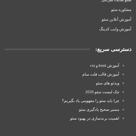
مشاوره سئو
آموزش آنلاین سئو
آموزش وایب کدینگ
دسترسی سریع:
آموزش html و css
آموزش قالب فلت سام
ویدئو های سئو
چک لیست سئو 2026
چرا باید سئو را مفهومی یاد بگیریم؟
مسیر صحیح یادگیری سئو
اهمیت برندسازی در بهبود سئو