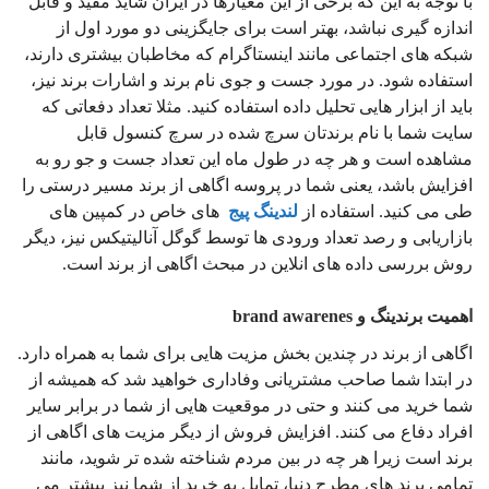
با توجه به این که برخی از این معیارها در ایران شاید مفید و قابل
اندازه گیری نباشد، بهتر است برای جایگزینی دو مورد اول از
شبکه های اجتماعی مانند اینستاگرام که مخاطبان بیشتری دارند،
استفاده شود. در مورد جست و جوی نام برند و اشارات برند نیز،
باید از ابزار هایی تحلیل داده استفاده کنید. مثلا تعداد دفعاتی که
سایت شما با نام برندتان سرچ شده در سرچ کنسول قابل
مشاهده است و هر چه در طول ماه این تعداد جست و جو رو به
افزایش باشد، یعنی شما در پروسه اگاهی از برند مسیر درستی را
طی می کنید. استفاده از
لندینگ پیج
های خاص در کمپین های
بازاریابی و رصد تعداد ورودی ها توسط گوگل آنالیتیکس نیز، دیگر
روش بررسی داده های انلاین در مبحث اگاهی از برند است.
اهمیت برندینگ و brand awarenes
اگاهی از برند در چندین بخش مزیت هایی برای شما به همراه دارد.
در ابتدا شما صاحب مشتریانی وفاداری خواهید شد که همیشه از
شما خرید می کنند و حتی در موقعیت هایی از شما در برابر سایر
افراد دفاع می کنند. افزایش فروش از دیگر مزیت های اگاهی از
برند است زیرا هر چه در بین مردم شناخته شده تر شوید، مانند
تمامی برند های مطرح دنیا، تمایل به خرید از شما نیز بیشتر می