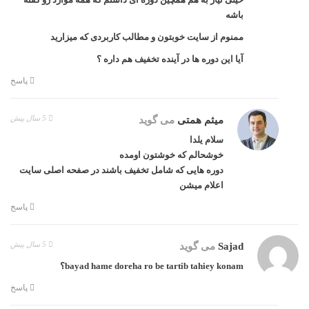
باشه
ممنوم از سایت خوبتون و مطالب کاربردی که میزارید
آیا این دوره ها در آینده تخفیف هم داره ؟
پاسخ
5 سال پیش
میثم همتی
می گوید
سلام یلدا
خوشحالم که خوشتون اومده
دوره هایی که شامل تخفیف باشند در صفحه اصلی سایت
اعلام میشن
پاسخ
5 سال پیش
Sajad
می گوید
bayad hame doreha ro be tartib tahiey konam؟
پاسخ