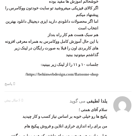
خوشحالم آموزش ها مفید بوده
اگر کالای فیزیکی میفروشید تو سایت خودتون ووکامرس را
پیشنهاد میکنم
اما اگر محصولات دانلودی دارید ایزی دیجیتال دانلود بهترین
انتخاب است
هم سبک هست هم کار راه بنداز
با این حال آموزش کامل ووکامرس به همراه معرفی افزونه
های کاربردی اون را قبلا به صورت رایگان در لینک زیر
گذاشتم میتونید ببنید
جلسات ۱۰ و ۱۱ را از لینک زیر ببینید:
https://behinwebdesign.com/flatsome-shop/
پاسخ
5 سال پیش
یلدا لطیفی
می گوید
سلام آقای همتی ؛
پکیج ها رو خیلی خوبه بر اساس نیاز کسب و کار چیدید
من برای راه اندازی خرازی انلاین و فروش پیکیج هام
خیلی نیاز به هم همچین دوره ای داشتم که همه موارد رو گفته