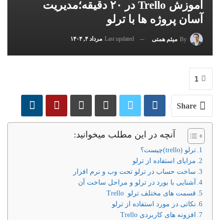
آموزش Trello در ۲۰ دقیقه؛مدیریت
آسان پروژه ها با ترلو
Last updated
مرداد ۴, ۱۴۰۴
By
میثم همتی
1
Share
آنچه در این مطلب میخوانید:
ترلو (trello)چیست؟
مزایای استفاده از ترلو
ساخت حساب در ترلو تحت وب و نرم افزار
آشنایی با بورد در ترلو و مراحل ساخت آن
قسمت های مختلف ترلو Trello
نکاتی در مورد استفاده از ترلو
افزونه های کاربردی Trello