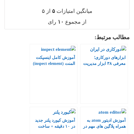
میانگین امتیازات
۵
از ۵
از مجموع
۱۰
رای
مطالب مرتبط:
ابزارهای دورکاری؛
آموزش کامل اینسپکت
معرفی ۳۸ ابزار مدیریت
المنت (inspect element)
پروژه آنلاین
در ۷ دقیقه
آموزش ادیتور atom به
آموزش کیورد پلنر جدید
همراه پلاگین های مهم در
در ۱۰ دقیقه + ساخت
۷ دقیقه
اکانت keyword Planner