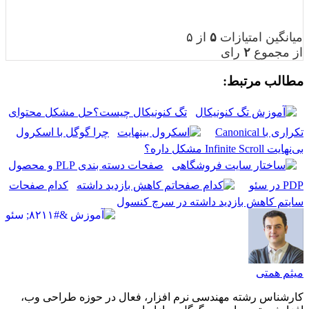
میانگین امتیازات
۵
از ۵
از مجموع
۲
رای
مطالب مرتبط:
تگ کنونیکال چیست؟حل مشکل محتوای
تکراری با Canonical
چرا گوگل با اسکرول
بی‌نهایت Infinite Scroll مشکل داره؟
صفحات دسته بندی PLP و محصول
PDP در سئو
کدام صفحات
سایتم کاهش بازدید داشته در سرچ کنسول
میثم همتی
کارشناس رشته مهندسی نرم افزار، فعال در حوزه طراحی وب،