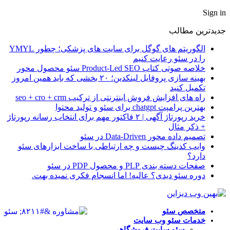
Sign in
جدیدترین مطالب
الگوریتم های گوگل برای سایت های پزشکی؛ چطور YMYL
را در سئو رعایت کنیم
خلاصه صوتی کتاب Product-Led SEO سئو محصول‌ محور
بهینه سازی پروفایل لینکدین؛ ۲۰ بخشی که باید همین امروز
تکمیل کنید
راه های افزایش فروش اینترنتی از ترکیب seo + cro + crm
بهترین پرامپت chatgpt برای سئو و تولید محتوا
خرید رپورتاژ آگهی | ۲ فاکتور مهم برای انتخاب رسانه رپورتاژ
+ ذکر مثال
تصمیم داده محور Data-Driven در سئو
وایب کدینگ چیست و چه ارتباطی با ساخت ابزارهای سئو
دارد؟
صفحات دسته بندی PLP و محصول PDP در سئو
دوره سئو دیدی؟ عالیه! اما انسجام فکری نمیده بهت.
متخصص سئو
خدمات سئو وب سایت
سئو سایت فروشگاهی