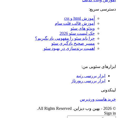
دسترسی سریع:
آموزش html و css
آموزش قالب فلت سام
ویدئو های سئو
چک لیست سئو 2026
چرا باید سئو را مفهومی یاد بگیریم؟
مسیر صحیح یادگیری سئو
اهمیت برندسازی در بهبود سئو
ابزارهای سئویی من:
ابزار بررسی رتبه
ابزار بررسی رپورتاژ
لینکدونی
خرید هاست وردپرس
© 2026 - بهین وب دیزاین. All Rights Reserved.
Sign in